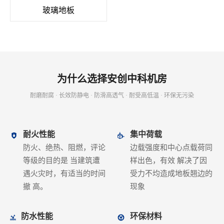
玻璃地板
为什么选择
安创中科机房
耐磨耐腐 · 长效防静电 · 防滑高透气 · 耐受高低温 · 环保无污染
耐火性能
集中荷载
防火、绝热、阻燃，评论
边载强度和中心点载荷同
等级的目的是 当建筑遭
样出色，有效 解决了因
遇火灾时，有适当的时间
受力不均造成地板翘边的
撤 高。
现象
防水性能
环保材料