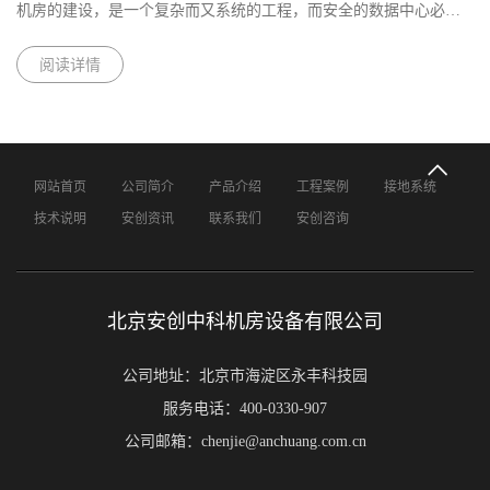
机房的建设，是一个复杂而又系统的工程，而安全的数据中心必须
满足无污染物，各系统性能稳定。不洁净的空气会对计算机设备的
运行造成不利影晌；温湿度环......
阅读详情
网站首页
公司简介
产品介绍
工程案例
接地系统
技术说明
安创资讯
联系我们
安创咨询
北京安创中科机房设备有限公司
公司地址：北京市海淀区永丰科技园
服务电话：400-0330-907
公司邮箱：chenjie@anchuang.com.cn